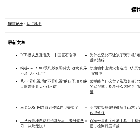
耀世
耀世娱乐
»
站点地图
最新文章
PCB板块反复活跃，中国巨石涨停
为什么坚决不让孩子玩手机? 
瞬间清醒
揭秘vivo X300系列影像黑科技: 这次真分
甘肃榆中山洪灾害造成13人死
不清“大小王”了
| 安徽网
从小“看电视”和“不看电视”的孩子, 8岁后
武举能当什么官？录取名额比
大脑差距多大? 别不信!
的武乡试，都考什么内容？_考
射
王者COS: 网红露娜传说造型美极了
基层监督难题咋破解？山东：
作成效好
工学云异地自动打卡新纪元：专升本学
百家号原创度检测工具：手机
习，从此无忧！
便，检测精度卓越